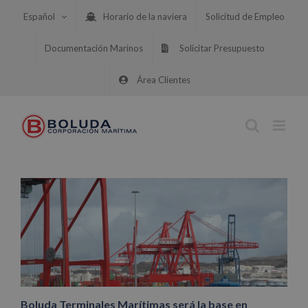
Saltar
Español
Horario de la naviera
Solicitud de Empleo
al
contenido
Documentación Marinos
Solicitar Presupuesto
Área Clientes
Boluda Terminales Marítimas será la base en