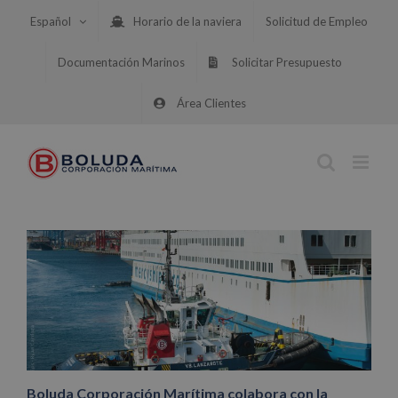
Saltar
Español
Horario de la naviera
Solicitud de Empleo
al
contenido
Documentación Marinos
Solicitar Presupuesto
Área Clientes
Boluda Corporación Marítima colabora con la