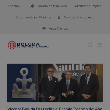
Saltar
Español
Horario de la naviera
Solicitud de Empleo
al
contenido
Documentación Marinos
Solicitar Presupuesto
Área Clientes
Vicente Boluda Fos recibe el Premio “Marino del Año