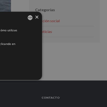
Categorías
×
Acción social
ómo utilizas
SPANISH
Noticias
ENGLISH
clicando en
FRENCH
ACIÓN
CONTACTO