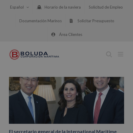
Saltar
Español
Horario de la naviera
Solicitud de Empleo
al
contenido
Documentación Marinos
Solicitar Presupuesto
Área Clientes
El secretario general de la International Maritime