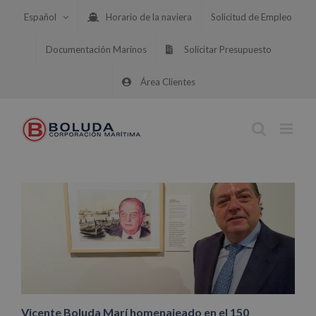
Saltar
Español
Horario de la naviera
Solicitud de Empleo
al
contenido
Documentación Marinos
Solicitar Presupuesto
Área Clientes
Vicente Boluda Marí homenajeado en el 150