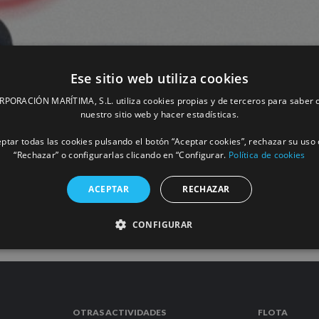
Ese sitio web utiliza cookies
ORACIÓN MARÍTIMA, S.L. utiliza cookies propias y de terceros para saber c
 Legión de Honor, la más alta distinción
nuestro sitio web y hacer estadísticas.
ptar todas las cookies pulsando el botón “Aceptar cookies”, rechazar su uso 
“Rechazar” o configurarlas clicando en “Configurar.
Política de cookies
MÁS INFORM
ACEPTAR
RECHAZAR
CONFIGURAR
OTRAS ACTIVIDADES
FLOTA