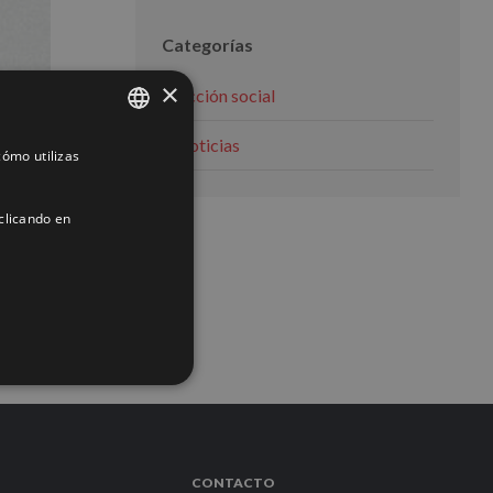
Categorías
×
Acción social
Noticias
ómo utilizas
SPANISH
ENGLISH
clicando en
FRENCH
ACIÓN
CONTACTO