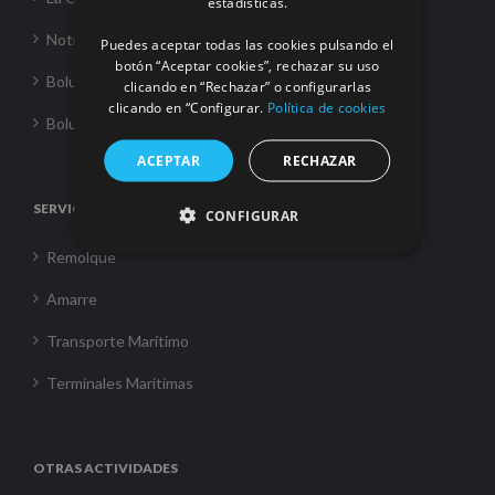
estadísticas.
Noticias
Puedes aceptar todas las cookies pulsando el
botón “Aceptar cookies”, rechazar su uso
Boluda Towage
clicando en “Rechazar” o configurarlas
clicando en “Configurar.
Política de cookies
Boluda Shipping
ACEPTAR
RECHAZAR
SERVICIOS
CONFIGURAR
Remolque
Amarre
Transporte Marítimo
Terminales Marítimas
OTRAS ACTIVIDADES