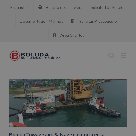
Saltar
Español
Horario de la naviera
Solicitud de Empleo
al
contenido
Documentación Marinos
Solicitar Presupuesto
Área Clientes
Boluda Towage and Salvage colabora en la