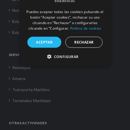
estadísticas.
Noticias
Puedes aceptar todas las cookies pulsando el
botón “Aceptar cookies”, rechazar su uso
Boluda Towage
clicando en “Rechazar” o configurarlas
clicando en “Configurar.
Política de cookies
Boluda Shipping
ACEPTAR
RECHAZAR
SERVICIOS
CONFIGURAR
Remolque
Amarre
Transporte Marítimo
Terminales Marítimas
OTRAS ACTIVIDADES