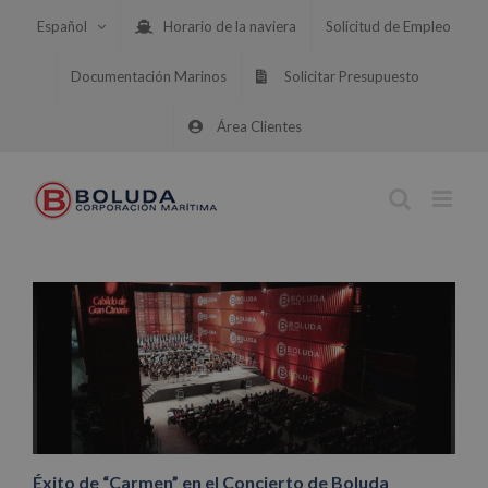
Saltar
Español
Horario de la naviera
Solicitud de Empleo
al
contenido
Documentación Marinos
Solicitar Presupuesto
Área Clientes
Éxito de “Carmen” en el Concierto de Boluda