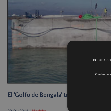
BOLUDA CORP
Puedes ace
El ‘Golfo de Bengala’ traslada un cajó
28/01/2011
|
Noticias