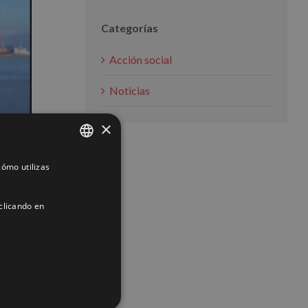
Categorías
Acción social
Noticias
×
ómo utilizas
SPANISH
ENGLISH
clicando en
FRENCH
ACIÓN