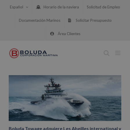
Saltar
Español
Horario de la naviera
Solicitud de Empleo
al
contenido
Documentación Marinos
Solicitar Presupuesto
Área Clientes
Boluda Towage adquiere Les Abeilles international y