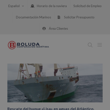
Saltar
Español
Horario de la naviera
Solicitud de Empleo
al
contenido
Documentación Marinos
Solicitar Presupuesto
Área Clientes
Rescate del buque «Lisa» en aguas del Atlántico.