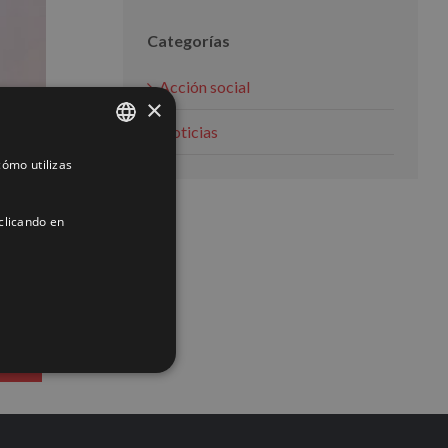
Categorías
Acción social
×
Noticias
ómo utilizas
SPANISH
ENGLISH
clicando en
FRENCH
ACIÓN
2