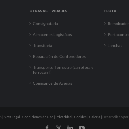
OTRAS ACTIVIDADES
FLOTA
Consignataria
Remolcado
Almacenes Logísticos
Portaconte
Transitaria
Lanchas
Reparación de Contenedores
Transporte Terrestre (carretera y
ferrocarril)
Comisarios de Averías
6 |
Nota Legal
|
Condiciones de Uso
|
Privacidad
|
Cookies
|
Galería
| Desarrollado por
Facebook
X
LinkedIn
YouTube