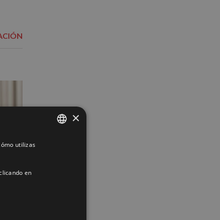
ACIÓN
×
ómo utilizas
SPANISH
ENGLISH
clicando en
FRENCH