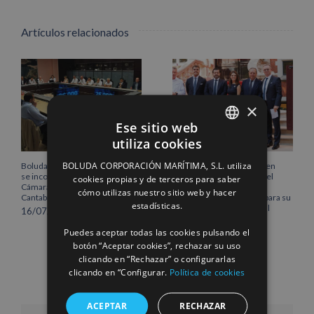
Artículos relacionados
×
Ese sitio web
utiliza cookies
SPANISH
BOLUDA CORPORACIÓN MARÍTIMA, S.L. utiliza
Boluda Corporación Marítima
Boluda inaugura su sede en
ENGLISH
se incorpora al Pleno de la
Róterdam, consolidando el
cookies propias y de terceros para saber
Cámara de Comercio de
norte de Europa como un
cómo utilizas nuestro sitio web y hacer
FRENCH
Cantabria
centro estratégico clave para su
estadísticas.
crecimiento internacional
16/07/2026
10/07/2026
Puedes aceptar todas las cookies pulsando el
botón “Aceptar cookies”, rechazar su uso
clicando en “Rechazar” o configurarlas
clicando en “Configurar.
Política de cookies
ACEPTAR
RECHAZAR