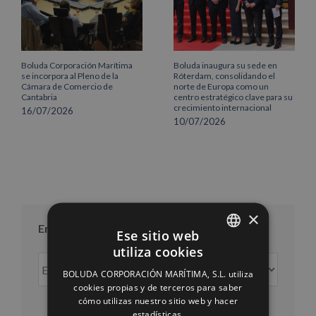
Boluda Corporación Marítima
Boluda inaugura su sede en
se incorpora al Pleno de la
Róterdam, consolidando el
Cámara de Comercio de
norte de Europa como un
Cantabria
centro estratégico clave para su
crecimiento internacional
16/07/2026
10/07/2026
×
Entradas por mes
Ese sitio web
utiliza cookies
SPANISH
Entradas
BOLUDA CORPORACIÓN MARÍTIMA, S.L. utiliza
por
ENGLISH
cookies propias y de terceros para saber
mes
cómo utilizas nuestro sitio web y hacer
FRENCH
estadísticas.