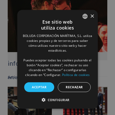
×
Ese sitio web
utiliza cookies
SPANISH
BOLUDA CORPORACIÓN MARÍTIMA, S.L. utiliza
ENGLISH
cookies propias y de terceros para saber
cómo utilizas nuestro sitio web y hacer
FRENCH
estadísticas.
Facebook
X
LinkedIn
WhatsApp
Pinterest
Correo
electrónico
Puedes aceptar todas las cookies pulsando el
info heading
botón “Aceptar cookies”, rechazar su uso
clicando en “Rechazar” o configurarlas
clicando en “Configurar.
Política de cookies
Artículos relacionados
info content
ACEPTAR
RECHAZAR
CONFIGURAR