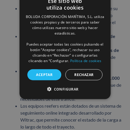
Ese sitio web
respectivamente.
utiliza cookies
La naviera garantiza, gracias a la ampliación de su
SPANISH
flota propia, el servicio de transporte marítimo
BOLUDA CORPORACIÓN MARÍTIMA, S.L. utiliza
ENGLISH
ante la crisis global que atraviesa actualmente el
cookies propias y de terceros para saber
cómo utilizas nuestro sitio web y hacer
sector.
FRENCH
estadísticas.
Durante el primer año. se han registrado
más de
300 salidas desde el puerto de Cádiz
y
Puedes aceptar todas las cookies pulsando el
botón “Aceptar cookies”, rechazar su uso
transportado un total de
1.382.851 toneladas de
clicando en “Rechazar” o configurarlas
mercancía
a través de más de 430.000 millas de
clicando en “Configurar.
Política de cookies
navegación.
La filial ha incorporado
1.500 contenedores
ACEPTAR
RECHAZAR
reefer 45’ HQPW de última generación y 2.000
equipos de carga seca
, que se unen a su parque de
CONFIGURAR
más de 20.000 equipos adaptados a las
necesidades de este tráfico.
Los equipos reefers están dotados de un sistema de
seguimiento online integrado desarrollado por
Witrac, que permite conocer el estado de la carga a
lo largo de todo el trayecto.