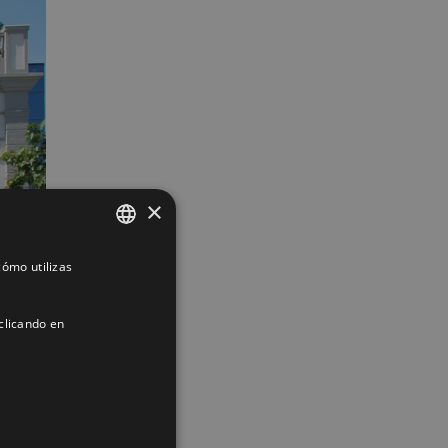
×
ómo utilizas
SPANISH
ENGLISH
clicando en
FRENCH