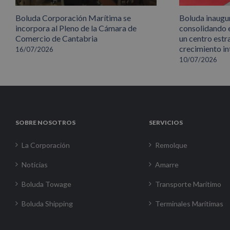
Boluda Corporación Marítima se
Boluda inaugu
incorpora al Pleno de la Cámara de
consolidando 
Comercio de Cantabria
un centro estr
crecimiento in
16/07/2026
10/07/2026
SOBRE NOSOTROS
SERVICIOS
La Corporación
Remolque
Noticias
Amarre
Boluda Towage
Transporte Marítimo
Boluda Shipping
Terminales Marítimas