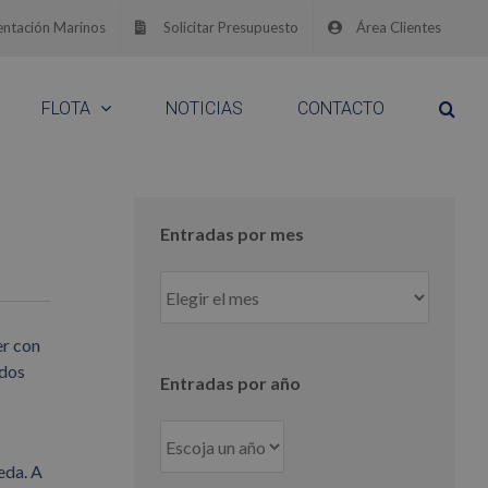
ntación Marinos
Solicitar Presupuesto
Área Clientes
FLOTA
NOTICIAS
CONTACTO
Entradas por mes
Entradas
por
mes
er con
ndos
Entradas por año
eda. A