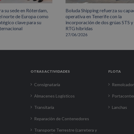
ra su sede en Róterdam,
Boluda Shipping refuerza su capa
el norte de Europa como
operativa en Tenerife con la
atégico clave para su
incorporación de dos grúas STS y
ternacional
RTG híbridas
27/06/2026
OTRAS ACTIVIDADES
FLOTA
Consignataria
Remolcado
Almacenes Logísticos
Portaconte
Transitaria
Lanchas
Reparación de Contenedores
Transporte Terrestre (carretera y