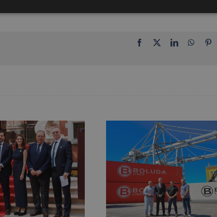
Facebook
X
LinkedIn
Whats
P