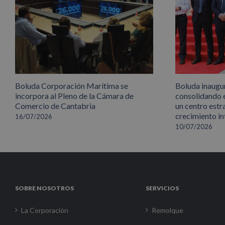
Boluda Corporación Marítima se
Boluda inaugu
incorpora al Pleno de la Cámara de
consolidando 
Comercio de Cantabria
un centro estr
crecimiento in
16/07/2026
10/07/2026
SOBRE NOSOTROS
SERVICIOS
La Corporación
Remolque