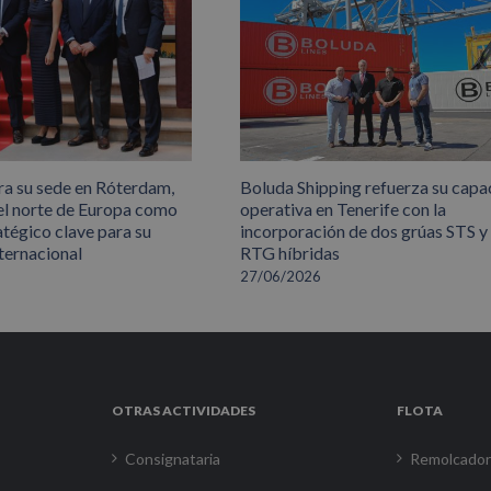
ra su sede en Róterdam,
Boluda Shipping refuerza su capa
el norte de Europa como
operativa en Tenerife con la
atégico clave para su
incorporación de dos grúas STS y
ternacional
RTG híbridas
27/06/2026
OTRAS ACTIVIDADES
FLOTA
Consignataria
Remolcado