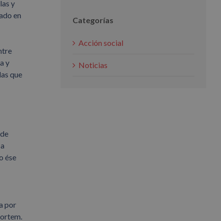
las y
tado en
Categorías
Acción social
ntre
a y
Noticias
das que
 de
 a
o ése
a por
portem.