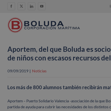
Saltar
Facebook
X
LinkedIn
YouTube
al
contenido
Aportem, del que Boluda es socio 
de niños con escasos recursos de
09/09/2019
|
Noticias
Los más de 800 alumnos también recibirán mat
Aportem – Puerto Solidario Valencia -asociación de la que B
partida de ayuda para cubrir las necesidades de los distintos 