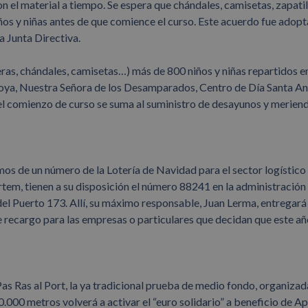
 el material a tiempo. Se espera que chándales, camisetas, zapatil
niños y niñas antes de que comience el curso. Este acuerdo fue adop
a Junta Directiva.
deras, chándales, camisetas…) más de 800 niños y niñas repartidos e
oya, Nuestra Señora de los Desamparados, Centro de Día Santa An
el comienzo de curso se suma al suministro de desayunos y merien
os de un número de la Lotería de Navidad para el sector logístico
rtem, tienen a su disposición el número 88241 en la administración
 del Puerto 173. Allí, su máximo responsable, Juan Lerma, entregará
e recargo para las empresas o particulares que decidan que este añ
Pas Ras al Port, la ya tradicional prueba de medio fondo, organizad
0.000 metros volverá a activar el “euro solidario” a beneficio de A