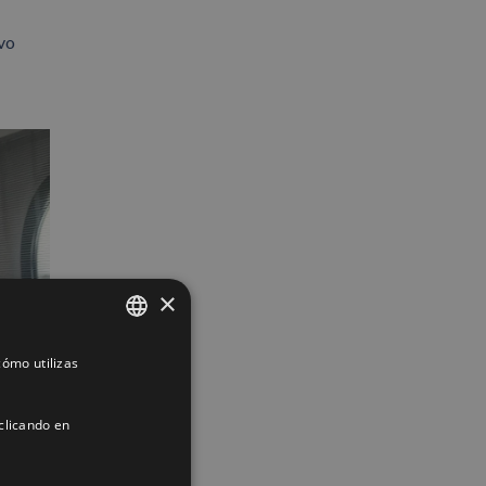
evo
×
ómo utilizas
SPANISH
ENGLISH
clicando en
FRENCH