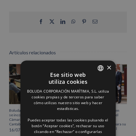
Facebook
X
LinkedIn
WhatsApp
Pinterest
Correo
electrónico
Artículos relacionados
×
Ese sitio web
utiliza cookies
SPANISH
BOLUDA CORPORACIÓN MARÍTIMA, S.L. utiliza
ENGLISH
cookies propias y de terceros para saber
cómo utilizas nuestro sitio web y hacer
FRENCH
estadísticas.
Boluda Corporación Marítima
Boluda inaugura su sede en
se incorpora al Pleno de la
Róterdam, consolidando el
Puedes aceptar todas las cookies pulsando el
Cámara de Comercio de
norte de Europa como un
Cantabria
centro estratégico clave para su
botón “Aceptar cookies”, rechazar su uso
crecimiento internacional
16/07/2026
clicando en “Rechazar” o configurarlas
10/07/2026