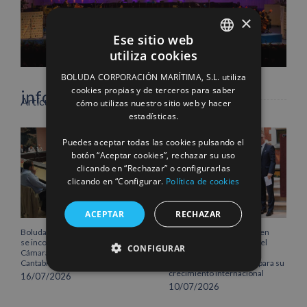
×
Facebook
X
LinkedIn
WhatsApp
Pinterest
Correo
Ese sitio web
electrónico
utiliza cookies
SPANISH
BOLUDA CORPORACIÓN MARÍTIMA, S.L. utiliza
ENGLISH
cookies propias y de terceros para saber
info heading
Artículos relacionados
cómo utilizas nuestro sitio web y hacer
FRENCH
estadísticas.
info content
Puedes aceptar todas las cookies pulsando el
botón “Aceptar cookies”, rechazar su uso
clicando en “Rechazar” o configurarlas
clicando en “Configurar.
Política de cookies
ACEPTAR
RECHAZAR
Boluda Corporación Marítima
Boluda inaugura su sede en
se incorpora al Pleno de la
Róterdam, consolidando el
CONFIGURAR
Cámara de Comercio de
norte de Europa como un
Cantabria
centro estratégico clave para su
crecimiento internacional
16/07/2026
10/07/2026