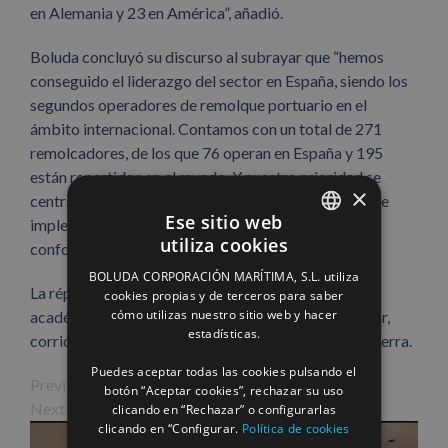
en Alemania y 23 en América”, añadió.
Boluda concluyó su discurso al subrayar que “hemos
conseguido el liderazgo del sector en España, siendo los
segundos operadores de remolque portuario en el
ámbito internacional. Contamos con un total de 271
remolcadores, de los que 76 operan en España y 195
están repartidos en el mundo. Y nuestra prioridad se
×
centra en proseguir con una modernización de flota e
Ese sitio web
implementación de políticas de ahorro energético,
utiliza cookies
confort y seguridad sostenibles”.
SPANISH
BOLUDA CORPORACIÓN MARÍTIMA, S.L. utiliza
ENGLISH
La réplica a la recepción de Vicente Boluda como
cookies propias y de terceros para saber
cómo utilizas nuestro sitio web y hacer
académico de número de la Real Academia de la Mar,
FRENCH
estadísticas.
corrió a cargo del ex ministro de Defensa Eduardo Serra.
Puedes aceptar todas las cookies pulsando el
Previous Image
botón “Aceptar cookies”, rechazar su uso
Next Image
clicando en “Rechazar” o configurarlas
clicando en “Configurar.
Política de cookies