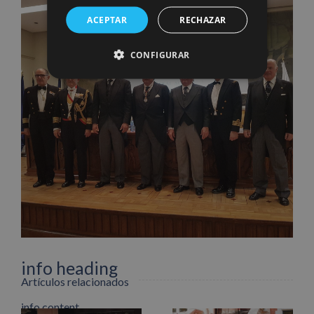
ACEPTAR
RECHAZAR
CONFIGURAR
Facebook
X
LinkedIn
WhatsApp
Pinterest
Correo
electrónico
info heading
Artículos relacionados
info content