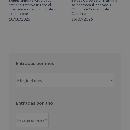
Boluda Shipping refuerza su
Boluda Corporación Marítima
presencia ferroviaria con el
se incorpora al Pleno de la
nuevo diseño corporativo de las
Cámara de Comercio de
locomotoras
Cantabria
10/08/2026
16/07/2026
Entradas por mes
Entradas
por
mes
Entradas por año