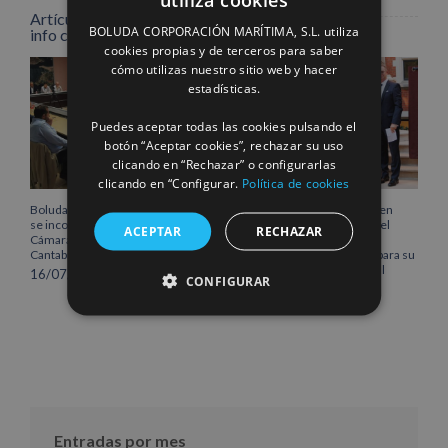
SPANISH
Artículos relacionados
BOLUDA CORPORACIÓN MARÍTIMA, S.L. utiliza
info content
ENGLISH
cookies propias y de terceros para saber
cómo utilizas nuestro sitio web y hacer
FRENCH
estadísticas.
Puedes aceptar todas las cookies pulsando el
botón “Aceptar cookies”, rechazar su uso
clicando en “Rechazar” o configurarlas
clicando en “Configurar.
Política de cookies
Boluda Corporación Marítima
Boluda inaugura su sede en
se incorpora al Pleno de la
Róterdam, consolidando el
ACEPTAR
RECHAZAR
Cámara de Comercio de
norte de Europa como un
Cantabria
centro estratégico clave para su
crecimiento internacional
16/07/2026
CONFIGURAR
10/07/2026
Entradas por mes