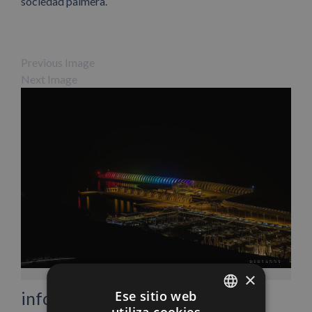
sociedad palmera.
Previous Image
Next Image
Facebook
X
LinkedIn
WhatsApp
Pinterest
Correo
electrónico
×
Ese sitio web
info heading
utiliza cookies