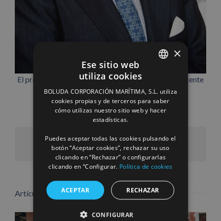
×
Ese sitio web
utiliza cookies
El presidente de Boluda Corporación Marítima, Vicente
SPANISH
Boluda Fos.
BOLUDA CORPORACIÓN MARÍTIMA, S.L. utiliza
ENGLISH
cookies propias y de terceros para saber
cómo utilizas nuestro sitio web y hacer
FRENCH
estadísticas.
Puedes aceptar todas las cookies pulsando el
Facebook
X
LinkedIn
WhatsApp
Pinterest
Correo
botón “Aceptar cookies”, rechazar su uso
electrónico
clicando en “Rechazar” o configurarlas
clicando en “Configurar.
Política de cookies
ACEPTAR
RECHAZAR
Artículos relacionados
CONFIGURAR