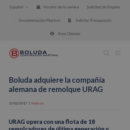
Saltar
Español
Horario de la naviera
Solicitud de Empleo
al
contenido
Documentación Marinos
Solicitar Presupuesto
Área Clientes
Boluda adquiere la compañía
alemana de remolque URAG
15/02/2017
|
Noticias
URAG opera con una flota de 18
remolcadores de última generación y