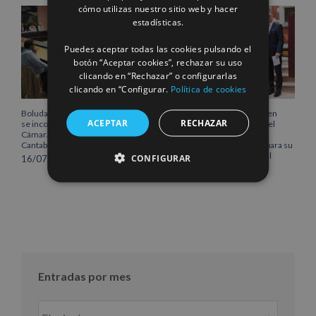
cómo utilizas nuestro sitio web y hacer
FRENCH
estadísticas.
Puedes aceptar todas las cookies pulsando el
botón “Aceptar cookies”, rechazar su uso
clicando en “Rechazar” o configurarlas
clicando en “Configurar.
Política de cookies
Boluda Corporación Marítima
Boluda inaugura su sede en
ACEPTAR
RECHAZAR
se incorpora al Pleno de la
Róterdam, consolidando el
Cámara de Comercio de
norte de Europa como un
Cantabria
centro estratégico clave para su
crecimiento internacional
CONFIGURAR
16/07/2026
10/07/2026
Entradas por mes
Entradas