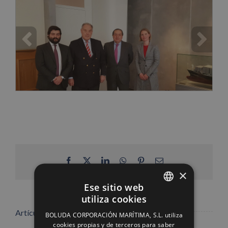
Facebook
X
LinkedIn
WhatsApp
Pinterest
Correo
electrónico
×
Ese sitio web
utiliza cookies
SPANISH
Artículos relacionados
BOLUDA CORPORACIÓN MARÍTIMA, S.L. utiliza
ENGLISH
cookies propias y de terceros para saber