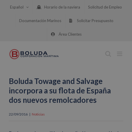
Saltar
Español
Horario de la naviera
Solicitud de Empleo
al
contenido
Documentación Marinos
Solicitar Presupuesto
Área Clientes
Boluda Towage and Salvage
incorpora a su flota de España
dos nuevos remolcadores
22/09/2016
|
Noticias