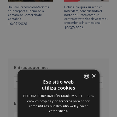
Boluda Corporación Marítima
Boluda inaugura su sede en
se incorpora al Pleno de la
Róterdam, consolidando el
Cámara de Comercio de
norte de Europa como un
Cantabria
centro estratégico clave para su
crecimiento internacional
16/07/2026
10/07/2026
Entradas por mes
×
Entradas
Ese sitio web
por
utiliza cookies
SPANISH
mes
BOLUDA CORPORACIÓN MARÍTIMA, S.L. utiliza
ENGLISH
cookies propias y de terceros para saber
Entradas por año
cómo utilizas nuestro sitio web y hacer
FRENCH
estadísticas.