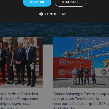
ACEPTAR
RECHAZAR
CONFIGURAR
ra su sede en Róterdam,
Boluda Shipping refuerza su capa
el norte de Europa como
operativa en Tenerife con la
atégico clave para su
incorporación de dos grúas STS y
ternacional
RTG híbridas