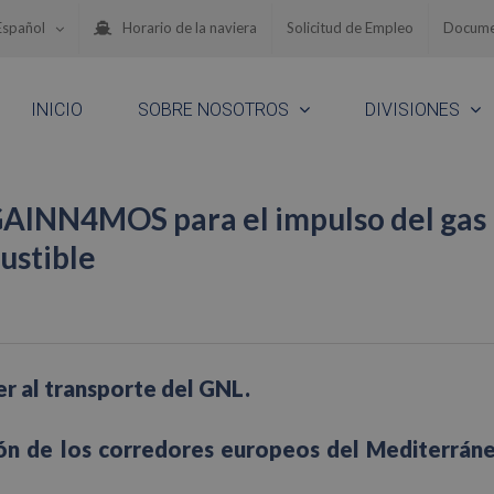
Español
Horario de la naviera
Solicitud de Empleo
Docume
INICIO
SOBRE NOSOTROS
DIVISIONES
 GAINN4MOS para el impulso del gas
ustible
r al transporte del GNL.
ción de los corredores europeos del Mediterrán