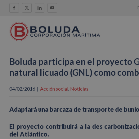
Saltar
Facebook
X
LinkedIn
YouTube
al
contenido
Boluda participa en el proyecto
natural licuado (GNL) como comb
04/02/2016
|
Acción social
Noticias
,
Adaptará una barcaza de transporte de bunke
El proyecto contribuirá a la des carboniza
del Atlántico.