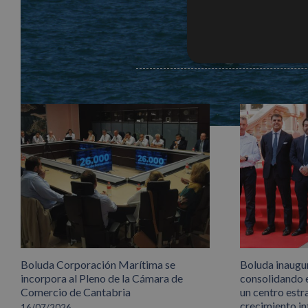
Artículos relacionados
info heading
info content
Boluda Corporación Marítima se
Boluda inaugu
incorpora al Pleno de la Cámara de
consolidando 
Comercio de Cantabria
un centro estr
crecimiento in
16/07/2026