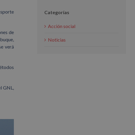
nsporte
Categorías
Acción social
ones de
 buque,
Noticias
se verá
Métodos
el GNL,