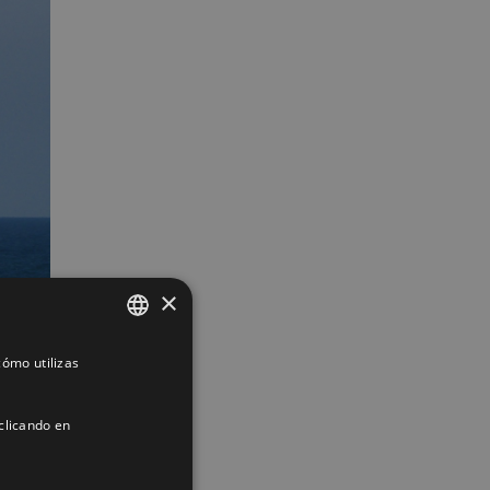
×
ómo utilizas
SPANISH
ENGLISH
clicando en
FRENCH
App
interest
Correo