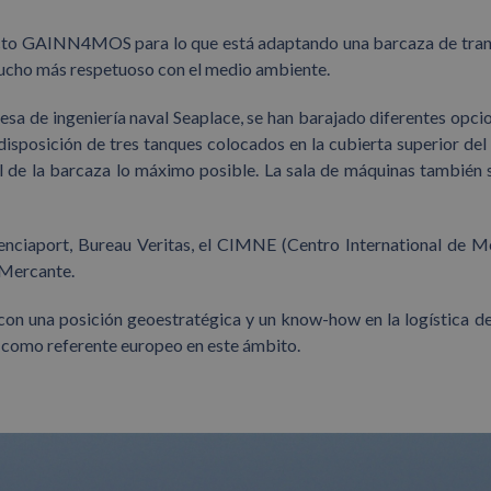
ecto GAINN4MOS para lo que está adaptando una barcaza de tra
mucho más respetuoso con el medio ambiente.
sa de ingeniería naval Seaplace, se han barajado diferentes opci
disposición de tres tanques colocados en la cubierta superior del
l de la barcaza lo máximo posible. La sala de máquinas también 
lenciaport, Bureau Veritas, el CIMNE (Centro International de 
 Mercante.
a con una posición geoestratégica y un know-how en la logística d
n como referente europeo en este ámbito.