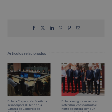
Facebook
X
LinkedIn
WhatsApp
Pinterest
Correo
electrónico
Artículos relacionados
Boluda Corporación Marítima
Boluda inaugura su sede en
se incorpora al Pleno de la
Róterdam, consolidando el
Cámara de Comercio de
norte de Europa como un