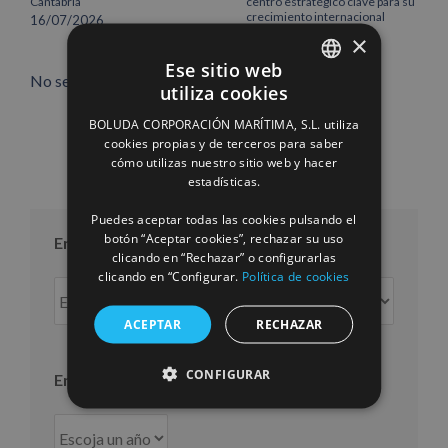
Cantabria
centro estratégico clave para su
crecimiento internacional
16/07/2026
10/07/2026
×
Ese sitio web
No se permiten comentarios.
utiliza cookies
SPANISH
BOLUDA CORPORACIÓN MARÍTIMA, S.L. utiliza
ENGLISH
cookies propias y de terceros para saber
cómo utilizas nuestro sitio web y hacer
FRENCH
estadísticas.
Puedes aceptar todas las cookies pulsando el
botón “Aceptar cookies”, rechazar su uso
Entradas por mes
clicando en “Rechazar” o configurarlas
clicando en “Configurar.
Política de cookies
Entradas
por
ACEPTAR
RECHAZAR
mes
CONFIGURAR
Entradas por año