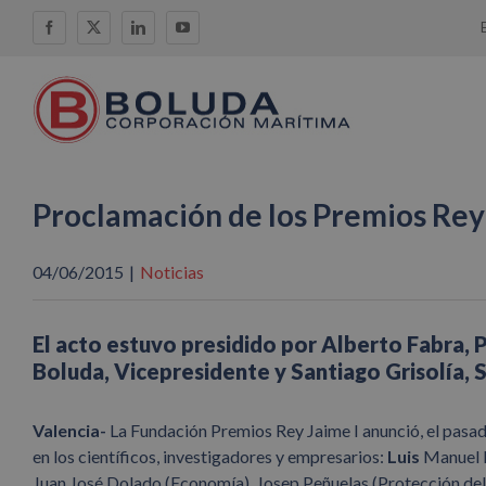
Saltar
Facebook
X
LinkedIn
YouTube
al
contenido
Proclamación de los Premios Rey
04/06/2015
|
Noticias
El acto estuvo presidido por Alberto Fabra, 
Boluda, Vicepresidente y Santiago Grisolía, S
Valencia-
La Fundación Premios Rey Jaime I anunció, el pasad
en los científicos, investigadores y empresarios:
Luis
Manuel L
Juan José Dolado (Economía), Josep
Peñuelas (Protección de