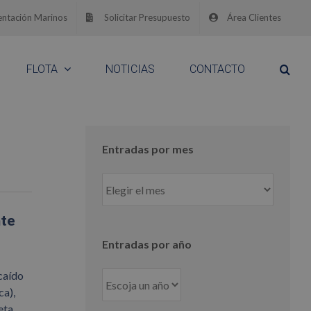
ntación Marinos
Solicitar Presupuesto
Área Clientes
FLOTA
NOTICIAS
CONTACTO
Entradas por mes
Entradas
por
mes
nte
Entradas por año
caído
ca),
eta