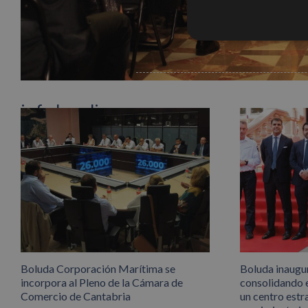
Artículos relacionados
info heading
info content
Boluda Corporación Marítima se
Boluda inaugu
incorpora al Pleno de la Cámara de
consolidando 
Comercio de Cantabria
un centro estr