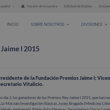
Español
Horario de la naviera
Solicitud de Empleo
Docume
INICIO
SOBRE NOSOTROS
DIVISIONES
 Jaime I 2015
Presidente de la Fundación Premios Jaime I; Vice
ecretario Vitalicio.
o día 2, los ganadores de los Premios Rey Jaime I 2015, que han re
iz-Marzán (Investigación Básica), Josep Brugada (Medicina Clíni
l Medio Ambiente), Pablo Artal (Nuevas Tecnologías), Óscar Land