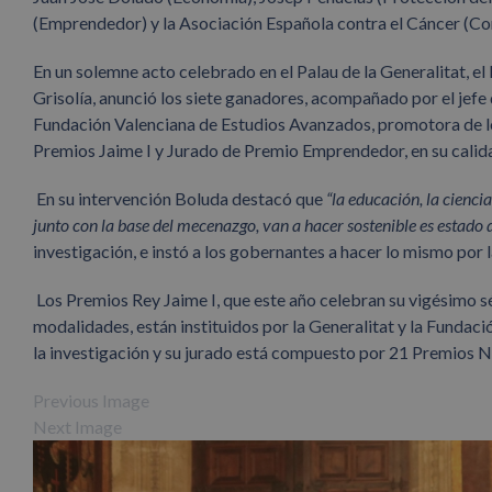
(Emprendedor) y la Asociación Española contra el Cáncer (C
En un solemne acto celebrado en el Palau de la Generalitat, e
Grisolía, anunció los siete ganadores, acompañado por el jefe 
Fundación Valenciana de Estudios Avanzados, promotora de l
Premios Jaime I y Jurado de Premio Emprendedor, en su calid
En su intervención Boluda destacó que
“la educación, la cienci
junto con la base del mecenazgo, van a hacer sostenible es estado d
investigación, e instó a los gobernantes a hacer lo mismo por 
Los Premios Rey Jaime I, que este año celebran su vigésimo s
modalidades, están instituidos por la Generalitat y la Funda
la investigación y su jurado está compuesto por 21 Premios N
Previous Image
Next Image