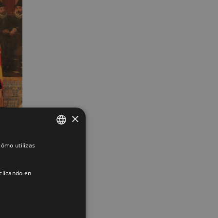
×
ómo utilizas
SPANISH
ENGLISH
clicando en
FRENCH
App
interest
Correo