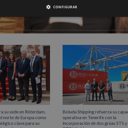
CONFIGURAR
ra su sede en Róterdam,
Boluda Shipping refuerza su capa
el norte de Europa como
operativa en Tenerife con la
atégico clave para su
incorporación de dos grúas STS y