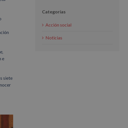
Categorías
o
Acción social
ación
Noticias
e,
n e
s siete
onocer