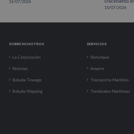
crecimiento in
16/07/2026
10/07/2026
SOBRE NOSOTROS
SERVICIOS
La Corporación
Remolque
Noticias
Amarre
Boluda Towage
Transporte Marítimo
Boluda Shipping
Terminales Marítimas