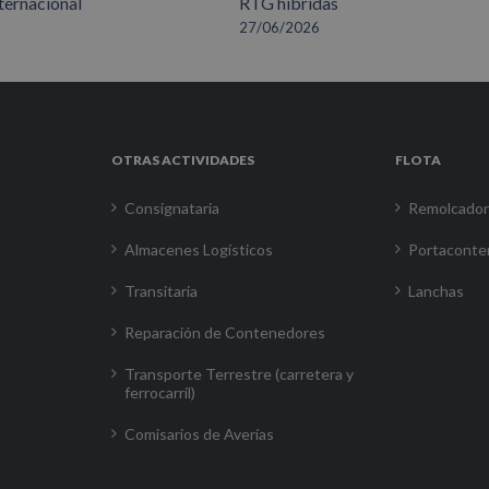
ternacional
RTG híbridas
27/06/2026
OTRAS ACTIVIDADES
FLOTA
Consignataria
Remolcado
Almacenes Logísticos
Portaconte
Transitaria
Lanchas
Reparación de Contenedores
Transporte Terrestre (carretera y
ferrocarril)
Comisarios de Averías