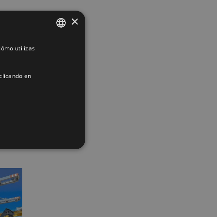
×
ómo utilizas
SPANISH
ENGLISH
clicando en
FRENCH
App
interest
Correo
electrónico