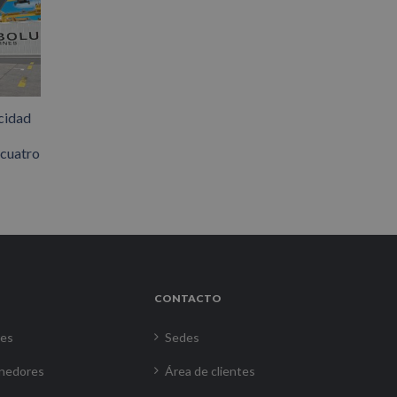
cidad
 cuatro
CONTACTO
res
Sedes
nedores
Área de clientes