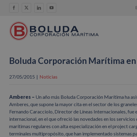
Saltar
Facebook
X
LinkedIn
YouTube
al
contenido
Boluda Corporación Marítima e
27/05/2015
|
Noticias
Amberes –
Un año más Boluda Corporación Marítima ha asist
Amberes, que supone la mayor cita en el sector de los graneles
Fernando Caracciolo, Director de Líneas Internacionales, fue
internacional, en el que ofreció las novedades en los servicios
marítimas regulares con alta especialización en el project c
terminales multipropósito, que han implementado sistemas par