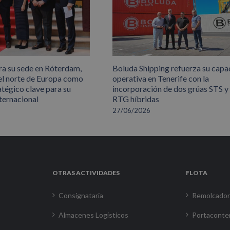
ra su sede en Róterdam,
Boluda Shipping refuerza su capa
el norte de Europa como
operativa en Tenerife con la
atégico clave para su
incorporación de dos grúas STS y
ternacional
RTG híbridas
27/06/2026
OTRAS ACTIVIDADES
FLOTA
Consignataria
Remolcado
Almacenes Logísticos
Portaconte