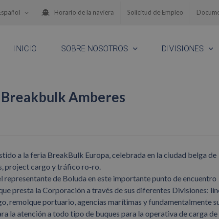
Español
Horario de la naviera
Solicitud de Empleo
Docume
INICIO
SOBRE NOSOTROS
DIVISIONES
n Breakbulk Amberes
ido a la feria BreakBulk Europa, celebrada en la ciudad belga de
, project cargo y tráfico ro-ro.
 el representante de Boluda en este importante punto de encuentro
 que presta la Corporación a través de sus diferentes Divisiones: lí
argo, remolque portuario, agencias marítimas y fundamentalmente s
a la atención a todo tipo de buques para la operativa de carga de