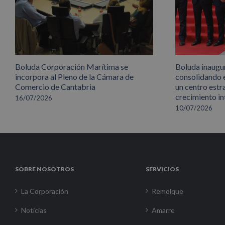
Boluda Corporación Marítima se
Boluda inaugu
incorpora al Pleno de la Cámara de
consolidando 
Comercio de Cantabria
un centro estr
crecimiento in
16/07/2026
10/07/2026
SOBRE NOSOTROS
SERVICIOS
La Corporación
Remolque
Noticias
Amarre