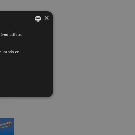
ocasión
×
resó
ómo utilizas
SPANISH
ENGLISH
clicando en
FRENCH
App
interest
Correo
electrónico