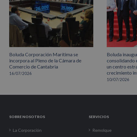
Boluda Corporación Marítima se
Boluda inaugu
incorpora al Pleno de la Cámara de
consolidando 
Comercio de Cantabria
un centro estr
crecimiento in
16/07/2026
10/07/2026
SOBRE NOSOTROS
SERVICIOS
La Corporación
Remolque