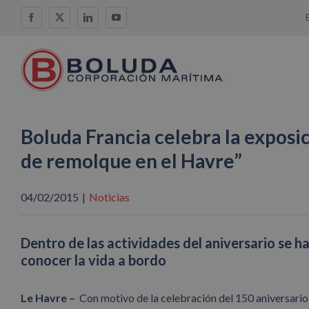
Saltar
Facebook
X
LinkedIn
YouTube
al
contenido
Boluda Francia celebra la exposic
de remolque en el Havre”
04/02/2015
|
Noticias
Dentro de las actividades del aniversario se h
conocer la vida a bordo
Le Havre –
Con motivo de la celebración del 150 aniversario 