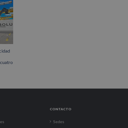
cidad
 cuatro
CONTACTO
res
Sedes