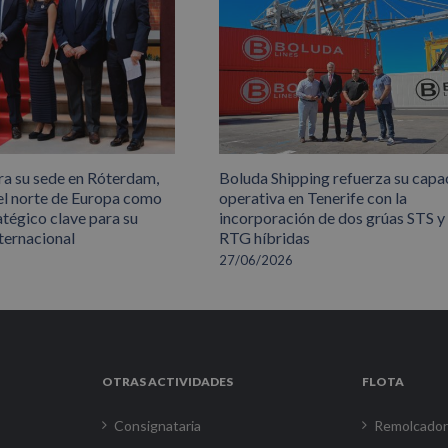
ra su sede en Róterdam,
Boluda Shipping refuerza su capa
el norte de Europa como
operativa en Tenerife con la
atégico clave para su
incorporación de dos grúas STS y
ternacional
RTG híbridas
27/06/2026
OTRAS ACTIVIDADES
FLOTA
Consignataria
Remolcado