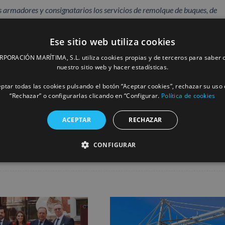
 armadores y consignatarios los servicios de remolque de buques, de
emos elegido celebrarlo con esta exposición al gran público, nos da la 
 demostrado una particular vinculación con nuestros remolcadores”,
exp
Ese sitio web utiliza cookies
 Havre.
ORACIÓN MARÍTIMA, S.L. utiliza cookies propias y de terceros para saber c
nuestro sitio web y hacer estadísticas.
ptar todas las cookies pulsando el botón “Aceptar cookies”, rechazar su uso 
“Rechazar” o configurarlas clicando en “Configurar.
Política de cookies
Facebook
X
LinkedIn
Whats
P
ACEPTAR
RECHAZAR
CONFIGURAR