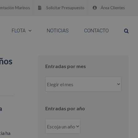
ntación Marinos
Solicitar Presupuesto
Área Clientes
FLOTA
NOTICIAS
CONTACTO
años
Entradas por mes
Entradas
por
mes
a
Entradas por año
cia ha