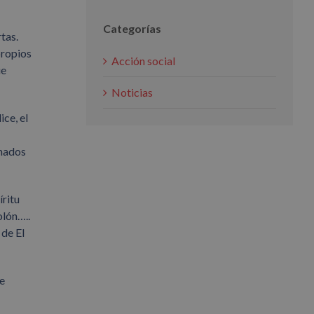
Categorías
tas.
propios
Acción social
ue
Noticias
ice, el
amados
íritu
olón…..
 de El
re