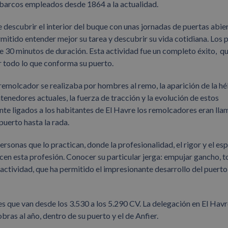
 barcos empleados desde 1864 a la actualidad.
 descubrir el interior del buque con unas jornadas de puertas abier
mitido entender mejor su tarea y descubrir su vida cotidiana. Los 
de 30 minutos de duración. Esta actividad fue un completo éxito, q
r todo lo que conforma su puerto.
remolcador se realizaba por hombres al remo, la aparición de la hél
enedores actuales, la fuerza de tracción y la evolución de estos
te ligados a los habitantes de El Havre los remolcadores eran ll
puerto hasta la rada.
rsonas que lo practican, donde la profesionalidad, el rigor y el esp
cen esta profesión. Conocer su particular jerga: empujar gancho, t
actividad, que ha permitido el impresionante desarrollo del puerto
s que van desde los 3.530 a los 5.290 CV. La delegación en El Hav
s al año, dentro de su puerto y el de Anfier.