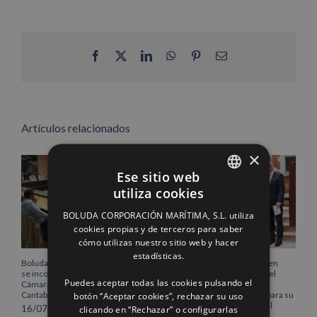
Facebook
X
LinkedIn
WhatsApp
Pinterest
Correo
electrónico
Artículos relacionados
×
Ese sitio web
utiliza cookies
SPANISH
BOLUDA CORPORACIÓN MARÍTIMA, S.L. utiliza
ENGLISH
cookies propias y de terceros para saber
cómo utilizas nuestro sitio web y hacer
FRENCH
estadísticas.
Boluda Corporación Marítima
Boluda inaugura su sede en
se incorpora al Pleno de la
Róterdam, consolidando el
Puedes aceptar todas las cookies pulsando el
Cámara de Comercio de
norte de Europa como un
botón “Aceptar cookies”, rechazar su uso
Cantabria
centro estratégico clave para su
crecimiento internacional
clicando en “Rechazar” o configurarlas
16/07/2026