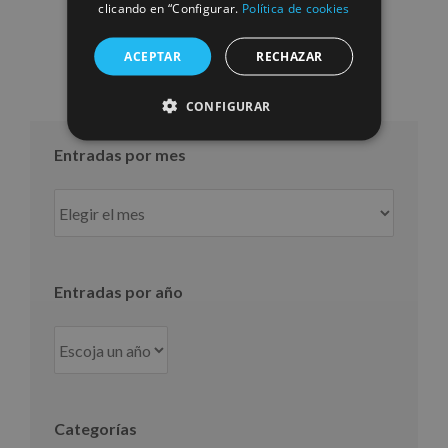
10/07/2026
clicando en “Configurar.
Política de cookies
ACEPTAR
RECHAZAR
CONFIGURAR
Entradas por mes
Entradas
por
mes
Entradas por año
Categorías