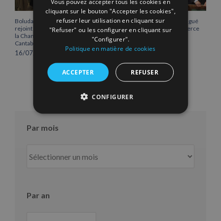
Vous pouvez accepter tous les cookies en
cliquant sur le bouton "Accepter les cookies",
refuser leur utilisation en cliquant sur
Boluda Corporación Marítima
Vicente Boluda Fos distingué
rejoint l’Assemblée plénière de
par la Chambre de commerce
"Refuser" ou les configurer en cliquant sur
la Chambre de commerce de
de Séville.
"Configurer".
Cantabrie
12/06/2026
Politique en matière de cookies
16/07/2026
ACCEPTER
REFUSER
CONFIGURER
Par mois
Par
mois
Par an