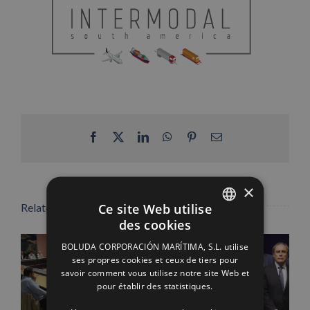
Facebook
X
LinkedIn
WhatsApp
Pinterest
Email
×
Ce site Web utilise
Related Posts
des cookies
SPANISH
BOLUDA CORPORACIÓN MARÍTIMA, S.L. utilise
ENGLISH
ses propres cookies et ceux de tiers pour
savoir comment vous utilisez notre site Web et
FRENCH
pour établir des statistiques.