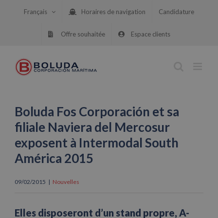
Skip
Français
Horaires de navigation
Candidature
to
content
Offre souhaitée
Espace clients
Boluda Fos Corporación et sa
filiale Naviera del Mercosur
exposent à Intermodal South
América 2015
09/02/2015
|
Nouvelles
Elles disposeront d’un stand propre, A-