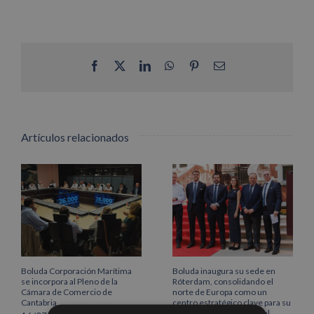
Facebook
X
LinkedIn
WhatsApp
Pinterest
Correo
electrónico
Artículos relacionados
Boluda Corporación Marítima
Boluda inaugura su sede en
se incorpora al Pleno de la
Róterdam, consolidando el
Cámara de Comercio de
norte de Europa como un
Cantabria
centro estratégico clave para su
crecimiento internacional