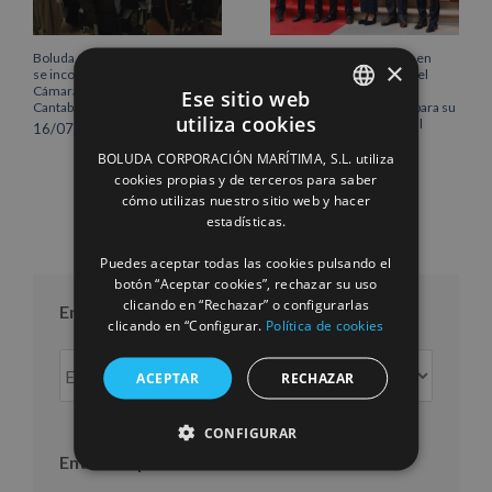
Boluda Corporación Marítima
Boluda inaugura su sede en
×
se incorpora al Pleno de la
Róterdam, consolidando el
Cámara de Comercio de
norte de Europa como un
Ese sitio web
Cantabria
centro estratégico clave para su
utiliza cookies
crecimiento internacional
16/07/2026
SPANISH
10/07/2026
BOLUDA CORPORACIÓN MARÍTIMA, S.L. utiliza
ENGLISH
cookies propias y de terceros para saber
cómo utilizas nuestro sitio web y hacer
FRENCH
estadísticas.
Puedes aceptar todas las cookies pulsando el
botón “Aceptar cookies”, rechazar su uso
clicando en “Rechazar” o configurarlas
Entradas por mes
clicando en “Configurar.
Política de cookies
Entradas
ACEPTAR
RECHAZAR
por
mes
CONFIGURAR
Entradas por año