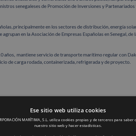
ministros senegaleses de Promoción de Inversiones y Partenariados 
las, principalmente en los sectores de distribución, energía solar
se agrupan en la Asociación de Empresas Españolas en Senegal, de l
0 años, mantiene servicio de transporte marítimo regular con Dak
icio de carga rodada, containerizada, refrigerada y de proyecto.
Facebook
X
LinkedIn
Whats
P
Ese sitio web utiliza cookies
ORACIÓN MARÍTIMA, S.L. utiliza cookies propias y de terceros para saber c
nuestro sitio web y hacer estadísticas.