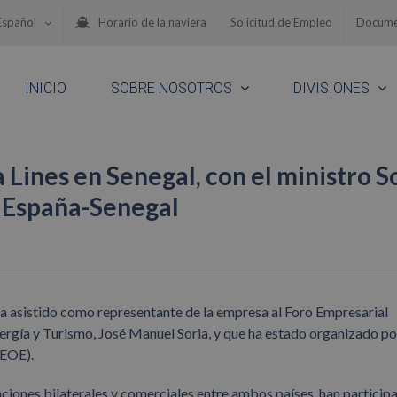
Español
Horario de la naviera
Solicitud de Empleo
Docume
INICIO
SOBRE NOSOTROS
DIVISIONES
Lines en Senegal, con el ministro S
l España-Senegal
ha asistido como representante de la empresa al Foro Empresarial
ergía y Turismo, José Manuel Soria, y que ha estado organizado po
CEOE).
laciones bilaterales y comerciales entre ambos países, han particip