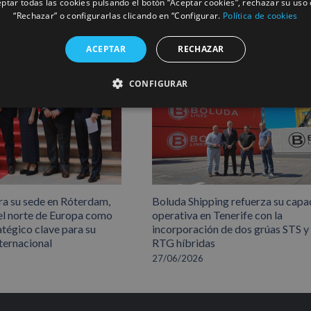
ptar todas las cookies pulsando el botón “Aceptar cookies”, rechazar su uso 
“Rechazar” o configurarlas clicando en “Configurar.
Política de cookies
ACEPTAR
RECHAZAR
CONFIGURAR
ra su sede en Róterdam,
Boluda Shipping refuerza su capa
el norte de Europa como
operativa en Tenerife con la
atégico clave para su
incorporación de dos grúas STS y
ternacional
RTG híbridas
27/06/2026