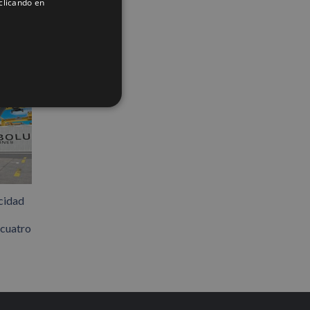
clicando en
FRENCH
cidad
 cuatro