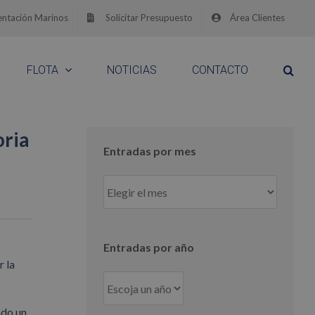
ntación Marinos
Solicitar Presupuesto
Área Clientes
FLOTA
NOTICIAS
CONTACTO
oria
Entradas por mes
Entradas
por
mes
Entradas por año
r la
ado un