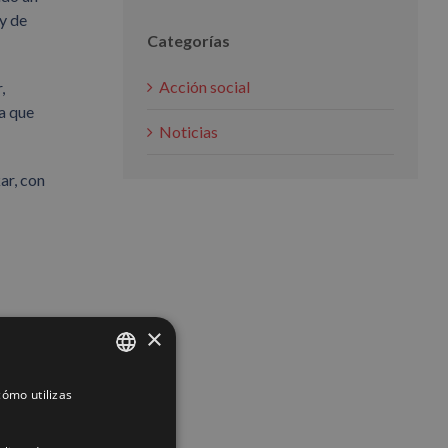
y de
Categorías
Acción social
,
a que
Noticias
ar, con
×
App
interest
Correo
electrónico
ómo utilizas
SPANISH
ENGLISH