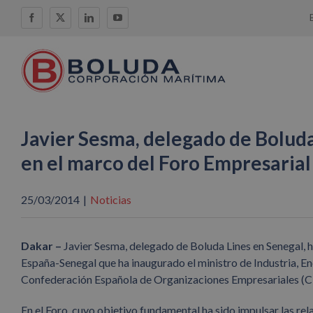
Saltar
Facebook
X
LinkedIn
YouTube
al
contenido
Javier Sesma, delegado de Boluda 
en el marco del Foro Empresaria
25/03/2014
|
Noticias
Dakar –
Javier Sesma, delegado de Boluda Lines en Senegal, 
España-Senegal que ha inaugurado el ministro de Industria, En
Confederación Española de Organizaciones Empresariales (
En el Foro, cuyo objetivo fundamental ha sido impulsar las re