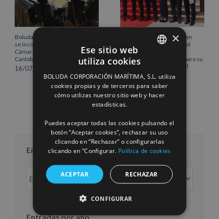
×
Boluda Corporación Marítima
Boluda inaugura su sede en
se incorpora al Pleno de la
Róterdam, consolidando el
Ese sitio web
Cámara de Comercio de
norte de Europa como un
utiliza cookies
Cantabria
centro estratégico clave para su
SPANISH
crecimiento internacional
16/07/2026
BOLUDA CORPORACIÓN MARÍTIMA, S.L. utiliza
10/07/2026
ENGLISH
cookies propias y de terceros para saber
cómo utilizas nuestro sitio web y hacer
FRENCH
estadísticas.
Puedes aceptar todas las cookies pulsando el
botón “Aceptar cookies”, rechazar su uso
clicando en “Rechazar” o configurarlas
Entradas por mes
clicando en “Configurar.
Política de cookies
Entradas
ACEPTAR
RECHAZAR
por
mes
CONFIGURAR
Entradas por año