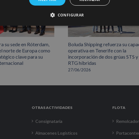
CONFIGURAR
ra su sede en Róterdam,
Boluda Shipping refuerza su capa
el norte de Europa como
operativa en Tenerife con la
atégico clave para su
incorporación de dos grúas STS y
ternacional
RTG híbridas
27/06/2026
OTRAS ACTIVIDADES
FLOTA
Consignataria
Remolcado
Almacenes Logísticos
Portaconte