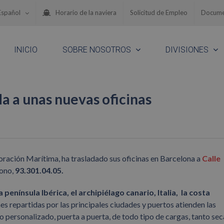
Español
Horario de la naviera
Solicitud de Empleo
Docume
INICIO
SOBRE NOSOTROS
DIVISIONES
a a unas nuevas oficinas
oración Marítima, ha trasladado sus oficinas en Barcelona a
Calle
fono,
93.301.04.05.
 península Ibérica, el archipiélago canario, Italia, la costa
ones repartidas por las principales ciudades y puertos atienden las
o personalizado, puerta a puerta, de todo tipo de cargas, tanto sec