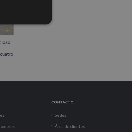
cidad
 cuatro
CONTACTO
res
Sedes
nedores
Área de clientes