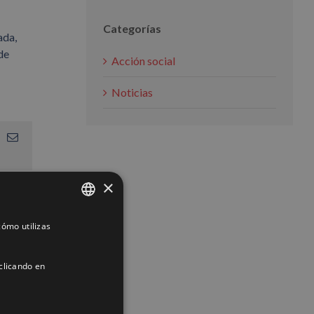
Categorías
ada,
de
Acción social
Noticias
App
interest
Correo
electrónico
×
ómo utilizas
SPANISH
ENGLISH
clicando en
FRENCH