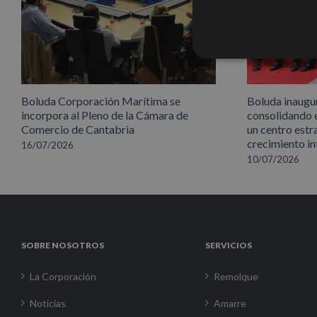
Boluda Corporación Marítima se
Boluda inaugu
incorpora al Pleno de la Cámara de
consolidando 
Comercio de Cantabria
un centro estr
crecimiento in
16/07/2026
10/07/2026
SOBRE NOSOTROS
SERVICIOS
La Corporación
Remolque
Noticias
Amarre