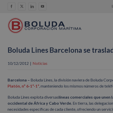
Saltar
Facebook
X
LinkedIn
YouTube
al
contenido
Boluda Lines Barcelona se traslad
10/12/2012
|
Noticias
Barcelona –
Boluda Lines, la división naviera de Boluda Corp
Platón, nº 6-1º-1ª
, manteniendo los mismos números de telé
Boluda Lines explota diversas
líneas comerciales que unen la
occidental de África y Cabo Verde
. En tierra, las delegaci
necesidades específicas de cada cliente, ofreciendo un servici