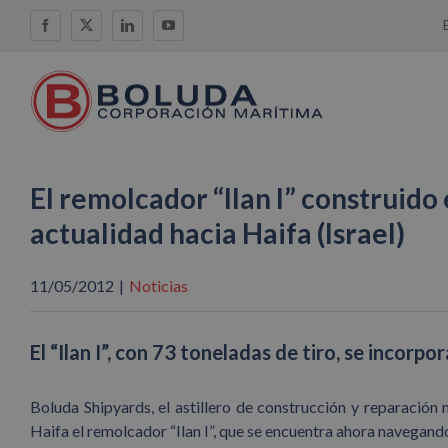
Saltar
Facebook
X
LinkedIn
YouTube
al
contenido
El remolcador “Ilan I” construido
actualidad hacia Haifa (Israel)
11/05/2012
|
Noticias
El “Ilan I”, con 73 toneladas de tiro, se incorp
Boluda Shipyards, el astillero de construcción y reparación
Haifa el remolcador “Ilan I”, que se encuentra ahora navegando