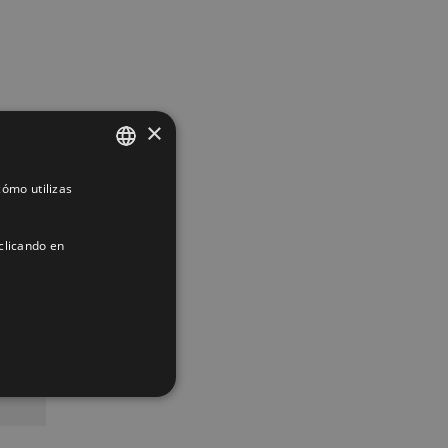
×
ómo utilizas
SPANISH
ENGLISH
clicando en
FRENCH
App
interest
Correo
electrónico