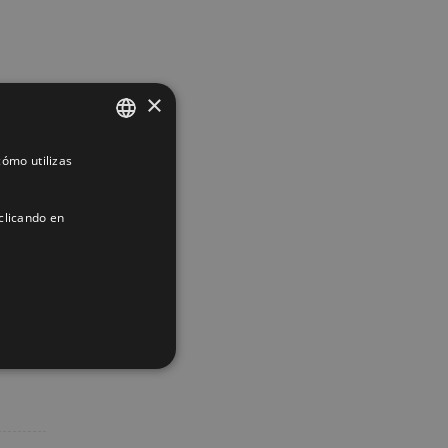
×
ómo utilizas
SPANISH
ENGLISH
clicando en
FRENCH
App
interest
Correo
electrónico