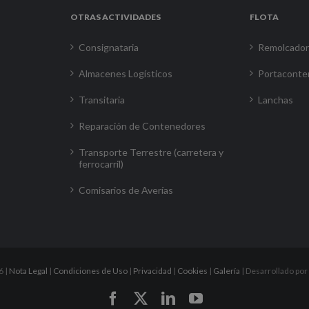
OTRAS ACTIVIDADES
FLOTA
Consignataria
Remolcado
Almacenes Logísticos
Portaconte
Transitaria
Lanchas
Reparación de Contenedores
Transporte Terrestre (carretera y
ferrocarril)
Comisarios de Averías
6 |
Nota Legal
|
Condiciones de Uso
|
Privacidad
|
Cookies
|
Galería
| Desarrollado por
Facebook
X
LinkedIn
YouTube