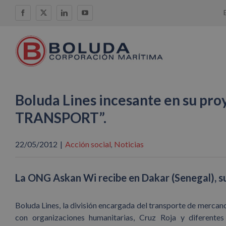
Saltar
Facebook
X
LinkedIn
YouTube
al
contenido
Boluda Lines incesante en su p
TRANSPORT”.
22/05/2012
|
Acción social
Noticias
,
La ONG Askan Wi recibe en Dakar (Senegal), su
Boluda Lines, la división encargada del transporte de merca
con organizaciones humanitarias, Cruz Roja y diferente