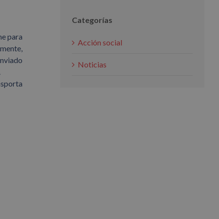
Categorías
ne para
Acción social
lmente,
enviado
Noticias
.
nsporta