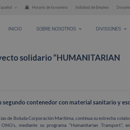
Español
Horario de la naviera
Solicitud de Empleo
Docume
INICIO
SOBRE NOSOTROS
DIVISIONES
royecto solidario “HUMANITARIAN
 segundo contenedor con material sanitario y esc
ncías de Boluda Corporación Marítima, continua su estrecha colab
s ONG’s, mediante su programa “Humanitarian Transport”, en