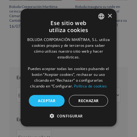
Boluda Corporación Marítima
Boluda inaugura su sede en
se incorpora al Pleno de la
Róterdam, consolidando el
×
Cámara de Comercio de
norte de Europa como un
Cantabria
centro estratégico clave para su
Ese sitio web
crecimiento internacional
16/07/2026
utiliza cookies
10/07/2026
SPANISH
BOLUDA CORPORACIÓN MARÍTIMA, S.L. utiliza
ENGLISH
cookies propias y de terceros para saber
cómo utilizas nuestro sitio web y hacer
FRENCH
estadísticas.
Puedes aceptar todas las cookies pulsando el
botón “Aceptar cookies”, rechazar su uso
Entradas por mes
clicando en “Rechazar” o configurarlas
clicando en “Configurar.
Política de cookies
Entradas
por
ACEPTAR
RECHAZAR
mes
CONFIGURAR
Entradas por año