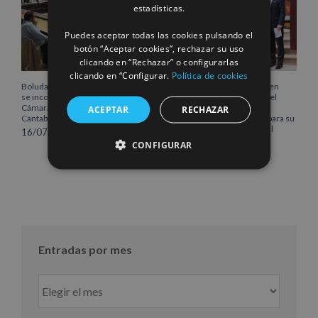
estadísticas.
Puedes aceptar todas las cookies pulsando el
botón “Aceptar cookies”, rechazar su uso
clicando en “Rechazar” o configurarlas
clicando en “Configurar.
Política de cookies
Boluda Corporación Marítima
Boluda inaugura su sede en
se incorpora al Pleno de la
Róterdam, consolidando el
Cámara de Comercio de
norte de Europa como un
ACEPTAR
RECHAZAR
Cantabria
centro estratégico clave para su
crecimiento internacional
16/07/2026
10/07/2026
CONFIGURAR
Entradas por mes
Entradas
por
mes