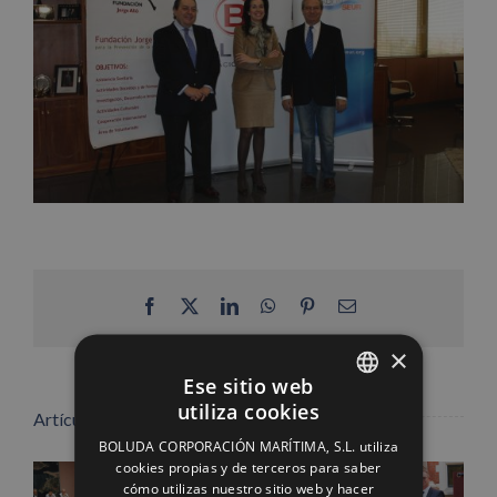
Facebook
X
LinkedIn
WhatsApp
Pinterest
Correo
electrónico
×
Ese sitio web
utiliza cookies
Artículos relacionados
SPANISH
BOLUDA CORPORACIÓN MARÍTIMA, S.L. utiliza
ENGLISH
cookies propias y de terceros para saber
cómo utilizas nuestro sitio web y hacer
FRENCH