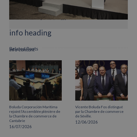
Facebook
X
LinkedIn
WhatsApp
Pinterest
Email
info heading
Related Posts
info content
Boluda Corporación Marítima
Vicente Boluda Fos distingué
rejoint l’Assemblée plénière de
par la Chambre de commerce
la Chambre de commerce de
de Séville.
Cantabrie
12/06/2026
16/07/2026