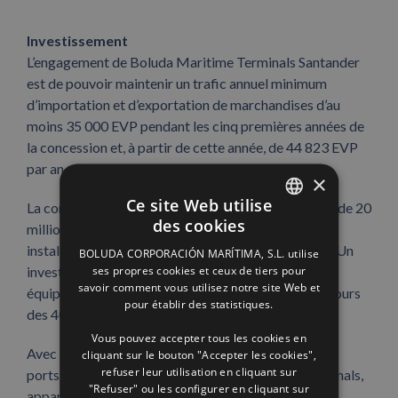
Investissement
L’engagement de Boluda Maritime Terminals Santander
est de pouvoir maintenir un trafic annuel minimum
d’importation et d’exportation de marchandises d’au
moins 35 000 EVP pendant les cinq premières années de
la concession et, à partir de cette année, de 44 823 EVP
par an.
×
Ce site Web utilise
La compagnie maritime envisage un investissement de 20
des cookies
millions d’euros dans les travaux de génie civil, les
SPANISH
installations, la construction et l’achat de machines. Un
BOLUDA CORPORACIÓN MARÍTIMA, S.L. utilise
ENGLISH
ses propres cookies et ceux de tiers pour
investissement qui, en incluant la réparation des
savoir comment vous utilisez notre site Web et
équipements, est estimé à 38,5 millions d’euros au cours
FRENCH
pour établir des statistiques.
des 40 années prévues pour la concession.
Vous pouvez accepter tous les cookies en
Avec cette initiative, le port de Santander rejoint les
cliquant sur le bouton "Accepter les cookies",
refuser leur utilisation en cliquant sur
ports dans lesquels la filiale Boluda Maritime Terminals,
"Refuser" ou les configurer en cliquant sur
appartenant à la Division Boluda Shipping, gère la