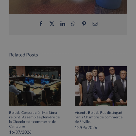
Facebook
X
LinkedIn
WhatsApp
Pinterest
Email
Related Posts
Boluda Corporación Marítima
Vicente Boluda Fos distingué
rejoint l’Assemblée plénière de
par la Chambre de commerce
la Chambre de commerce de
de Séville.
Cantabrie
12/06/2026
16/07/2026