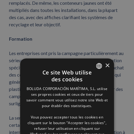
remplacés. De même, les conteneurs jaunes ont été
multipliés dans toutes les installations, dans la plupart
des cas, avec des affiches clarifiant les systèmes de
recyclage et leur objectif.
Formation
Les entreprises ont pris la campagne particulièrement au
sérieux et, dans plusieurs cas, des journées de formation
×
spécifiques ont été mises en place sur les critères d’achat
Ce site Web utilise
des consommables pour l’élimination totale de ceux qui
des cookies
génèrent des déchets plastiques. L’impulsion anti-
SPANISH
BOLUDA CORPORACIÓN MARÍTIMA, S.L. utilise
plastique ne s’arrête pas là, car on travaille même sur des
ENGLISH
ses propres cookies et ceux de tiers pour
campagnes de recyclage de «marqueurs, stylos et
savoir comment vous utilisez notre site Web et
FRENCH
surligneurs».
pour établir des statistiques.
Vous pouvez accepter tous les cookies en
La sensibilisation dans les entreprises est telle que
cliquant sur le bouton "Accepter les cookies",
certains des plus grands veulent créer un volontaire
refuser leur utilisation en cliquant sur
interne pour «le nettoyage des plages et la participation à
"Refuser" ou les configurer en cliquant sur