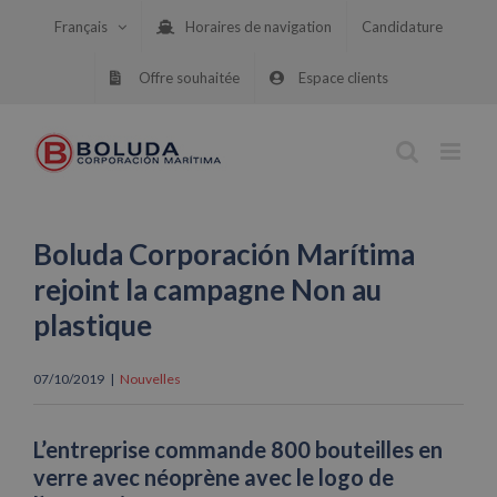
Skip
Français
Horaires de navigation
Candidature
to
content
Offre souhaitée
Espace clients
Boluda Corporación Marítima
rejoint la campagne Non au
plastique
07/10/2019
|
Nouvelles
L’entreprise commande 800 bouteilles en
verre avec néoprène avec le logo de