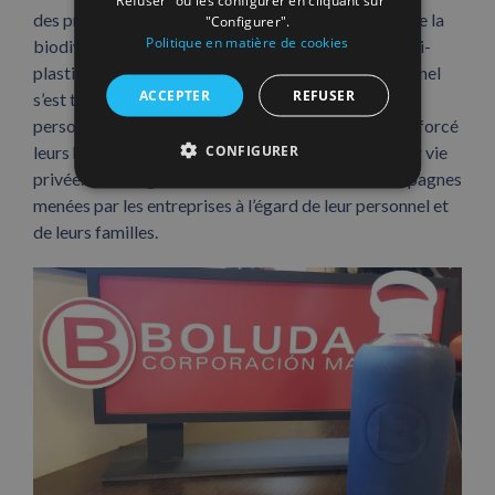
des projets de préservation des espaces marins et de la
"Configurer".
Politique en matière de cookies
biodiversité marine et côtière». L’environnement anti-
plastique qui a été généré dans le monde professionnel
ACCEPTER
REFUSER
s’est transcendé vers la sensilisation des milliers de
personnes qui travaillent dans le secteur, qui ont renforcé
CONFIGURER
leurs habitudes de lutte contre le plastique dans leur vie
privée. Cela a également contribué à diverses campagnes
menées par les entreprises à l’égard de leur personnel et
de leurs familles.