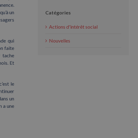
anence.
qu’à un
Catégories
ssagers
Actions d'intérêt social
nde qui
Nouvelles
n faite
r tache
mois. Et
’est le
ntinuer
dans un
n a une