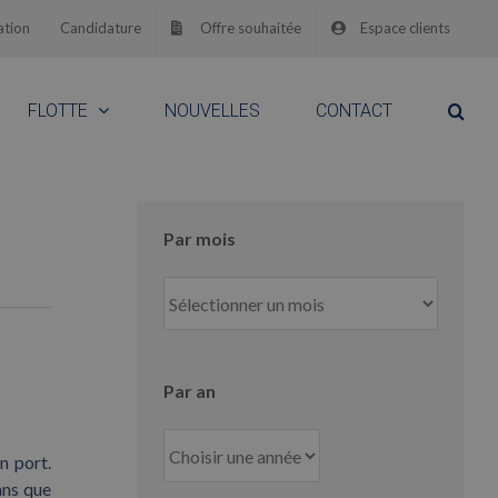
ation
Candidature
Offre souhaitée
Espace clients
FLOTTE
NOUVELLES
CONTACT
Par mois
Par
mois
Par an
n port.
ans que