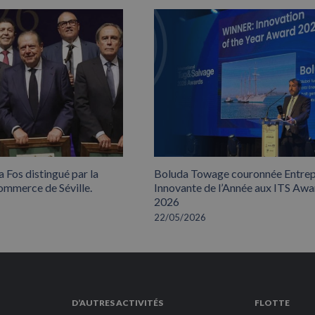
 Fos distingué par la
Boluda Towage couronnée Entrep
mmerce de Séville.
Innovante de l’Année aux ITS Awa
2026
22/05/2026
D’AUTRES ACTIVITÉS
FLOTTE