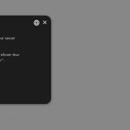
×
ur savoir
SPANISH
ENGLISH
refuser leur
FRENCH
r".
App
interest
Email