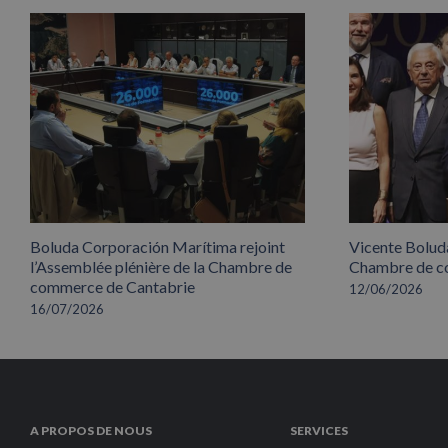
Boluda Corporación Marítima rejoint
Vicente Boluda
l’Assemblée plénière de la Chambre de
Chambre de co
commerce de Cantabrie
12/06/2026
16/07/2026
A PROPOS DE NOUS
SERVICES