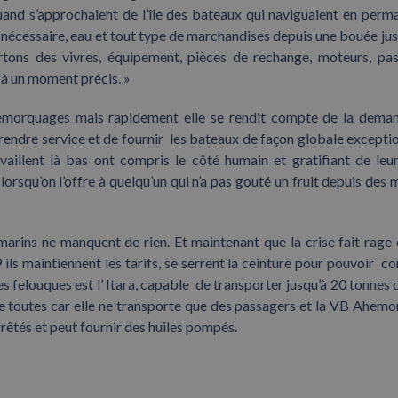
and s’approchaient de l’île des bateaux qui naviguaient en perm
t nécessaire, eau et tout type de marchandises depuis une bouée jus
tons des vivres, équipement, pièces de rechange, moteurs, pa
 à un moment précis. »
morquages mais rapidement elle se rendit compte de la dema
 rendre service et de fournir les bateaux de façon globale exceptio
vaillent là bas ont compris le côté humain et gratifiant de leu
lorsqu’on l’offre à quelqu’un qui n’a pas gouté un fruit depuis des 
marins ne manquent de rien. Et maintenant que la crise fait rage c
ils maintiennent les tarifs, se serrent la ceinture pour pouvoir co
 felouques est l’ Itara, capable de transporter jusqu’à 20 tonnes 
 de toutes car elle ne transporte que des passagers et la VB Ahemo
rêtés et peut fournir des huiles pompés.