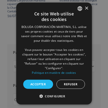
Boluda Corporación Marítima
Vicente Boluda Fos distingué
rejoint l’Assemblée plénière de
par la Chambre de commerce
×
la Chambre de commerce de
de Séville.
Cantabrie
12/06/2026
Ce site Web utilise
16/07/2026
des cookies
SPANISH
BOLUDA CORPORACIÓN MARÍTIMA, S.L. utilise
ENGLISH
ses propres cookies et ceux de tiers pour
savoir comment vous utilisez notre site Web et
FRENCH
pour établir des statistiques.
Vous pouvez accepter tous les cookies en
Par mois
cliquant sur le bouton "Accepter les cookies",
refuser leur utilisation en cliquant sur
Par
"Refuser" ou les configurer en cliquant sur
"Configurer".
mois
Politique en matière de cookies
ACCEPTER
REFUSER
Par an
CONFIGURER