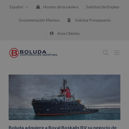
Saltar
Español
Horario de la naviera
Solicitud de Empleo
al
contenido
Documentación Marinos
Solicitar Presupuesto
Área Clientes
Boluda adquiere a Royal Boskalis BV su negocio de