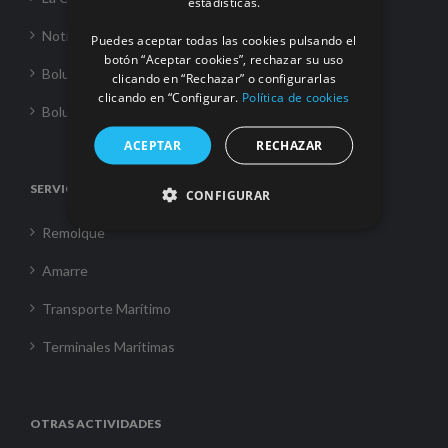
estadísticas.
Noticias
Puedes aceptar todas las cookies pulsando el
botón “Aceptar cookies”, rechazar su uso
Boluda Towage
clicando en “Rechazar” o configurarlas
clicando en “Configurar.
Política de cookies
Boluda Shipping
ACEPTAR
RECHAZAR
SERVICIOS
CONFIGURAR
Remolque
Amarre
Transporte Marítimo
Terminales Marítimas
OTRAS ACTIVIDADES